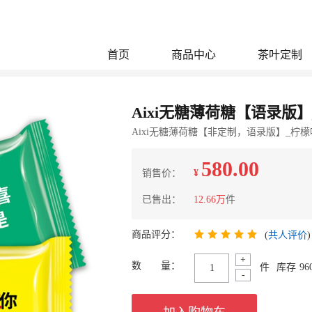
首页
商品中心
茶叶定制
Aixi无糖薄荷糖【语录版】_柠
Aixi无糖薄荷糖【非定制，语录版】_柠檬味_2
580.00
销售价：
¥
已售出：
12.66万
件
商品评分：
(
共人评价
)
+
数 量：
件
库存
96
-