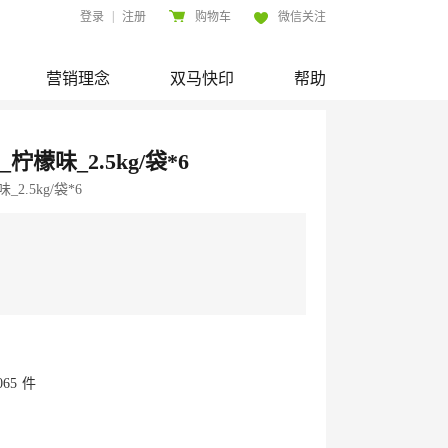
|
登录
注册
购物车
微信关注
营销理念
双马快印
帮助
檬味_2.5kg/袋*6
.5kg/袋*6
065
件