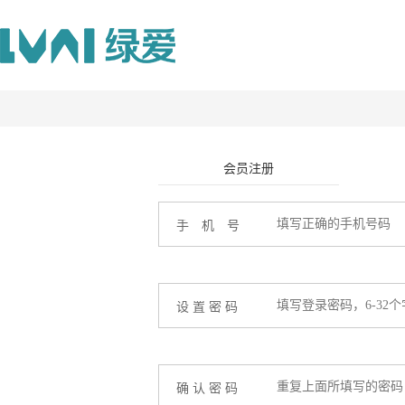
会员注册
手 机 号
设 置 密 码
确 认 密 码